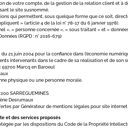
 de votre compte, de la gestion de la relation client et à de
lisant le site susnommé.
ions qui permettent, sous quelque forme que ce soit, directe
iquent » (article 4 de la loi n° 78-17 du 6 janvier 1978).
 », « personne concernée », « sous traitant » et « données s
Données (RGPD : n° 2016-679)
75 du 21 juin 2004 pour la confiance dans l’économie numérique
rents intervenants dans le cadre de sa réalisation et de son su
anc 59700 Marcq en Baroeul
maux
onne physique ou une personne morale.
re 57200 SARREGUEMINES
élène Desrumaux
ertes par Générateur de mentions légales pour site internet
site et des services proposés
rotégée par les dispositions du Code de la Propriété Intelle