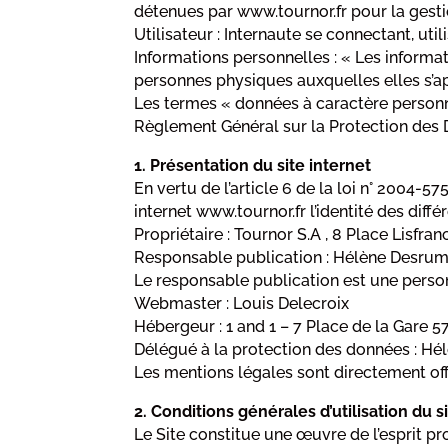
détenues par www.tournor.fr pour la gestion
Utilisateur : Internaute se connectant, uti
Informations personnelles : « Les informat
personnes physiques auxquelles elles s’appl
Les termes « données à caractère personnel
Règlement Général sur la Protection des 
1. Présentation du site internet
En vertu de l’article 6 de la loi n° 2004-5
internet www.tournor.fr l’identité des diffé
Propriétaire : Tournor S.A , 8 Place Lisfr
Responsable publication : Hélène Desru
Le responsable publication est une pers
Webmaster : Louis Delecroix
Hébergeur : 1 and 1 – 7 Place de la Ga
Délégué à la protection des données : H
Les mentions légales sont directement off
2. Conditions générales d’utilisation du 
Le Site constitue une œuvre de l’esprit p