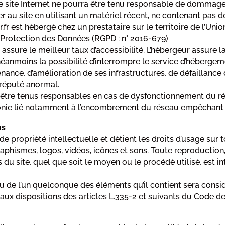
Le site Internet ne pourra être tenu responsable de dommages m
der au site en utilisant un matériel récent, ne contenant pas 
.fr est hébergé chez un prestataire sur le territoire de l’
 Protection des Données (RGPD : n° 2016-679)
i assure le meilleur taux d’accessibilité. L’hébergeur assure 
ve néanmoins la possibilité d’interrompre le service d’héberge
nce, d’amélioration de ses infrastructures, de défaillance d
 réputé anormal.
t être tenus responsables en cas de dysfonctionnement du ré
onie lié notamment à l’encombrement du réseau empêchant l
ns
de propriété intellectuelle et détient les droits d’usage sur 
aphismes, logos, vidéos, icônes et sons. Toute reproduction,
du site, quel que soit le moyen ou le procédé utilisé, est int
ou de l’un quelconque des éléments qu’il contient sera cons
x dispositions des articles L.335-2 et suivants du Code de 