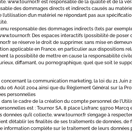
ite. www.tournor.fr est responsable de la qualité et de la vér
able des dommages directs et indirects causés au matériel de
de l’utilisation d’un matériel ne répondant pas aux spécificati
ité.
tenu responsable des dommages indirects (tels par exemple
 www.tournor.fr. Des espaces interactifs (possibilité de pose
urnor.fr se réserve le droit de supprimer, sans mise en deme
ation applicable en France, en particulier aux dispositions re
nt la possibilité de mettre en cause la responsabilité civil
urieux, diffamant, ou pornographique, quel que soit le suppor
s concernant la communication marketing, la loi du 21 Juin 
é du 06 Août 2004 ainsi que du Règlement Général sur la Pro
ées personnelles
ans le cadre de la création du compte personnel de l’Utilisa
rsonnelles est : Tournor SA, 8 place Lisfranc 59700 Marcq 
 données qu’il collecte, www.tournor.fr s’engage à respecter
ent d’établir les finalités de ses traitements de données, de f
e information complète sur le traitement de leurs données p