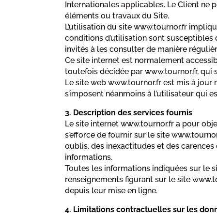
Internationales applicables. Le Client ne
éléments ou travaux du Site.
L’utilisation du site www.tournor.fr impliq
conditions d’utilisation sont susceptibles
invités à les consulter de manière régulièr
Ce site internet est normalement accessib
toutefois décidée par www.tournor.fr, qui 
Le site web www.tournor.fr est mis à jour
s’imposent néanmoins à l’utilisateur qui es
3. Description des services fournis
Le site internet www.tournor.fr a pour obj
s’efforce de fournir sur le site www.tourno
oublis, des inexactitudes et des carences d
informations.
Toutes les informations indiquées sur le sit
renseignements figurant sur le site www.t
depuis leur mise en ligne.
4. Limitations contractuelles sur les do