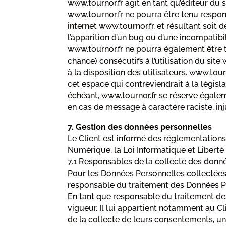
www.tournor.fr agit en tant qu’éditeur du s
www.tournor.fr ne pourra être tenu respons
internet www.tournor.fr, et résultant soit 
l’apparition d’un bug ou d’une incompatibil
www.tournor.fr ne pourra également être 
chance) consécutifs à l’utilisation du site
à la disposition des utilisateurs. www.to
cet espace qui contreviendrait à la législ
échéant, www.tournor.fr se réserve égaleme
en cas de message à caractère raciste, inj
7. Gestion des données personnelles
Le Client est informé des réglementation
Numérique, la Loi Informatique et Libert
7.1 Responsables de la collecte des donn
Pour les Données Personnelles collectées d
responsable du traitement des Données Pe
En tant que responsable du traitement des
vigueur. Il lui appartient notamment au Cli
de la collecte de leurs consentements, un