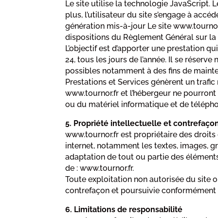
Le site utilise la technologie JavaScript. 
plus, l’utilisateur du site s’engage à accé
génération mis-à-jour Le site www.tournor
dispositions du Règlement Général sur la
L’objectif est d’apporter une prestation qu
24, tous les jours de l’année. Il se réser
possibles notamment à des fins de maintena
Prestations et Services génèrent un trafic
www.tournor.fr et l’hébergeur ne pourron
ou du matériel informatique et de téléph
5. Propriété intellectuelle et contrefaço
www.tournor.fr est propriétaire des droits 
internet, notamment les textes, images, gr
adaptation de tout ou partie des éléments 
de : www.tournor.fr.
Toute exploitation non autorisée du site 
contrefaçon et poursuivie conformément au
6. Limitations de responsabilité