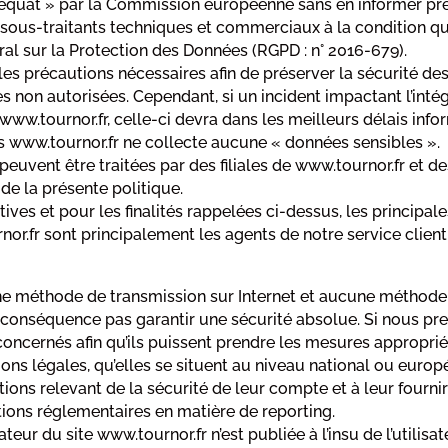
at » par la Commission européenne sans en informer préal
 sous-traitants techniques et commerciaux à la condition qu’
l sur la Protection des Données (RGPD : n° 2016-679).
les précautions nécessaires afin de préserver la sécurité d
on autorisées. Cependant, si un incident impactant l’intégr
www.tournor.fr, celle-ci devra dans les meilleurs délais info
rs www.tournor.fr ne collecte aucune « données sensibles ».
euvent être traitées par des filiales de www.tournor.fr et de
 de la présente politique.
ctives et pour les finalités rappelées ci-dessus, les principa
or.fr sont principalement les agents de notre service client
cune méthode de transmission sur Internet et aucune méthode
onséquence pas garantir une sécurité absolue. Si nous pre
s concernés afin qu’ils puissent prendre les mesures appropri
ions légales, qu’elles se situent au niveau national ou eur
ions relevant de la sécurité de leur compte et à leur fourni
tions réglementaires en matière de reporting.
teur du site www.tournor.fr n’est publiée à l’insu de l’utilis