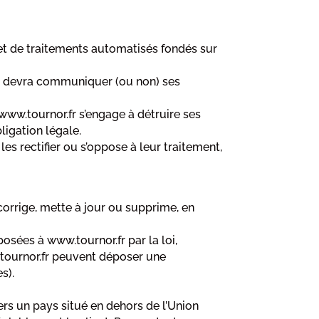
bjet de traitements automatisés fondés sur
.fr devra communiquer (ou non) ses
 www.tournor.fr s’engage à détruire ses
ligation légale.
es rectifier ou s’oppose à leur traitement,
 corrige, mette à jour ou supprime, en
sées à www.tournor.fr par la loi,
.tournor.fr peuvent déposer une
s).
vers un pays situé en dehors de l’Union