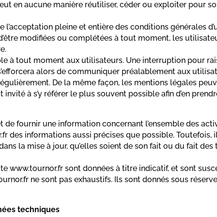
 peut en aucune manière réutiliser, céder ou exploiter pour 
ue l’acceptation pleine et entière des conditions générales d’u
 d’être modifiées ou complétées à tout moment, les utilisate
e.
le à tout moment aux utilisateurs. Une interruption pour r
s’efforcera alors de communiquer préalablement aux utilisate
 régulièrement. De la même façon, les mentions légales peuv
t invité à s’y référer le plus souvent possible afin d’en pren
et de fournir une information concernant l’ensemble des activ
r.fr des informations aussi précises que possible. Toutefois,
ans la mise à jour, qu’elles soient de son fait ou du fait des 
e www.tournor.fr sont données à titre indicatif, et sont susce
ournor.fr ne sont pas exhaustifs. Ils sont donnés sous réser
nnées techniques