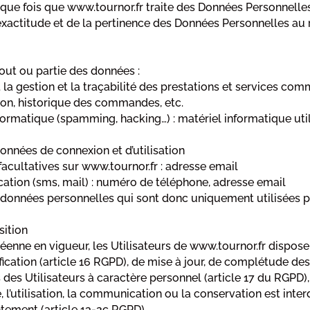
aque fois que www.tournor.fr traite des Données Personnelles
exactitude et de la pertinence des Données Personnelles au r
tout ou partie des données :
 la gestion et la traçabilité des prestations et services com
ation, historique des commandes, etc.
formatique (spamming, hacking…) : matériel informatique utili
données de connexion et d’utilisation
acultatives sur www.tournor.fr : adresse email
ion (sms, mail) : numéro de téléphone, adresse email
onnées personnelles qui sont donc uniquement utilisées par
sition
ne en vigueur, les Utilisateurs de www.tournor.fr disposent
tification (article 16 RGPD), de mise à jour, de complétude de
es Utilisateurs à caractère personnel (article 17 du RGPD), 
 l’utilisation, la communication ou la conservation est inter
ntement (article 13-2c RGPD)