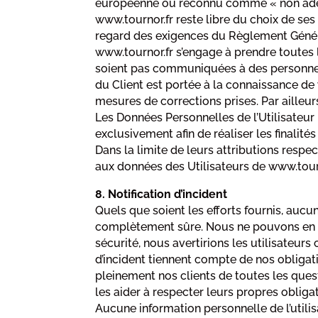
européenne ou reconnu comme « non adéqu
www.tournor.fr reste libre du choix de ses
regard des exigences du Règlement Généra
www.tournor.fr s’engage à prendre toutes 
soient pas communiquées à des personnes n
du Client est portée à la connaissance de 
mesures de corrections prises. Par ailleu
Les Données Personnelles de l’Utilisateur p
exclusivement afin de réaliser les finalités
Dans la limite de leurs attributions respe
aux données des Utilisateurs de www.tourn
8. Notification d’incident
Quels que soient les efforts fournis, au
complètement sûre. Nous ne pouvons en c
sécurité, nous avertirions les utilisateur
d’incident tiennent compte de nos obligat
pleinement nos clients de toutes les quest
les aider à respecter leurs propres obliga
Aucune information personnelle de l’utilisa