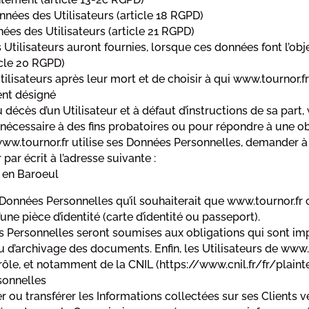
onnées des Utilisateurs (article 18 RGPD)
ées des Utilisateurs (article 21 RGPD)
s Utilisateurs auront fournies, lorsque ces données font l’o
icle 20 RGPD)
Utilisateurs après leur mort et de choisir à qui www.tournor
ent désigné
écès d’un Utilisateur et à défaut d’instructions de sa part,
 nécessaire à des fins probatoires ou pour répondre à une ob
ww.tournor.fr utilise ses Données Personnelles, demander à l
par écrit à l’adresse suivante :
 en Baroeul
es Données Personnelles qu’il souhaiterait que www.tournor.fr
une pièce d’identité (carte d’identité ou passeport).
ersonnelles seront soumises aux obligations qui sont impo
d’archivage des documents. Enfin, les Utilisateurs de www
ôle, et notamment de la CNIL (https://www.cnil.fr/fr/plainte
sonnelles
ger ou transférer les Informations collectées sur ses Clients 