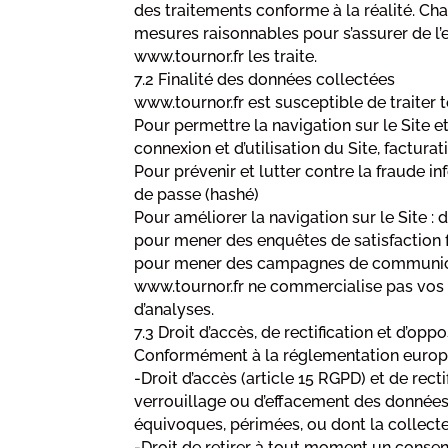
des traitements conforme à la réalité. Ch
mesures raisonnables pour s’assurer de l’
www.tournor.fr les traite.
7.2 Finalité des données collectées
www.tournor.fr est susceptible de traiter 
Pour permettre la navigation sur le Site et
connexion et d’utilisation du Site, factur
Pour prévenir et lutter contre la fraude in
de passe (hashé)
Pour améliorer la navigation sur le Site : 
pour mener des enquêtes de satisfaction f
pour mener des campagnes de communicat
www.tournor.fr ne commercialise pas vos d
d’analyses.
7.3 Droit d’accès, de rectification et d’oppo
Conformément à la réglementation européen
-Droit d’accès (article 15 RGPD) et de rec
verrouillage ou d’effacement des données d
équivoques, périmées, ou dont la collecte,
-Droit de retirer à tout moment un conse