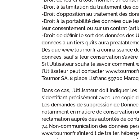
-Droit à la limitation du traitement des d
-Droit d’opposition au traitement des donn
-Droit à la portabilité des données que le
leur consentement ou sur un contrat (art
-Droit de définir le sort des données des 
données à un tiers qu’ils aura préalablem
Dès que www.tournor.fr a connaissance du d
données, sauf si leur conservation s’avère
Si l’Utilisateur souhaite savoir comment w
l’Utilisateur peut contacter www.tournor.fr 
Tournor SA, 8 place Lisfranc 59700 Marcq
Dans ce cas, l’Utilisateur doit indiquer l
s’identifiant précisément avec une copie d’
Les demandes de suppression de Données P
notamment en matière de conservation ou 
réclamation auprès des autorités de contr
7.4 Non-communication des données per
www.tournor.fr s’interdit de traiter, héber