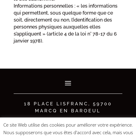
Informations personnelles : « les informations
qui permettent, sous quelque forme que ce
soit, directement ou non, l’identification des
personnes physiques auxquelles elles
s’appliquent » (article 4 de la loi n° 78-17 du 6
janvier 1978).
18 PLACE LISFRANC, 59700
MARCQ EN BAROEUL
Ce site Web utilise des cookies pour améliorer votre expérience.
Groupe TOURNOR – SAS au capital de 55 000 € • N° d’agrément
Nous supposerons que vous êtes d'accord avec cela, mais vous
IATA : 20-2 6182 4 • Certificat d’immatriculation
au registre des