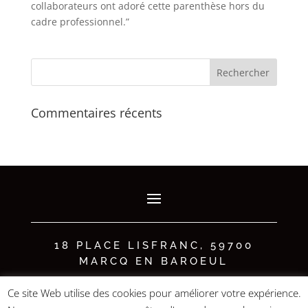
collaborateurs ont adoré cette parenthèse hors du
cadre professionnel.”
Commentaires récents
18 PLACE LISFRANC, 59700
MARCQ EN BAROEUL
Ce site Web utilise des cookies pour améliorer votre expérience.
Groupe TOURNOR – SAS au capital de 55 000 € • N° d’agrément